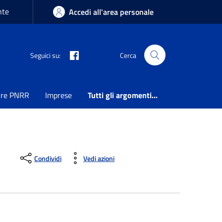
nte
Accedi all'area personale
Seguici su:
Cerca
ure PNRR
Imprese
Tutti gli argomenti...
Condividi
Vedi azioni