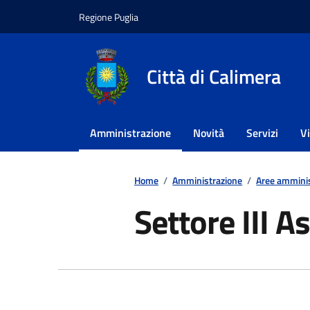
Vai ai contenuti
Vai al footer
Regione Puglia
Città di Calimera
Amministrazione
Novità
Servizi
V
Home
/
Amministrazione
/
Aree amminis
Settore III A