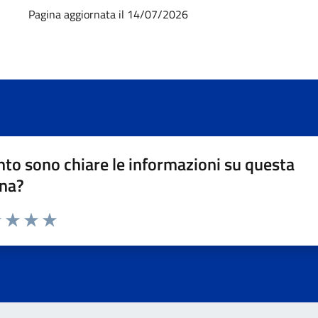
Pagina aggiornata il 14/07/2026
to sono chiare le informazioni su questa
na?
1 stelle su 5
uta 2 stelle su 5
Valuta 3 stelle su 5
Valuta 4 stelle su 5
Valuta 5 stelle su 5