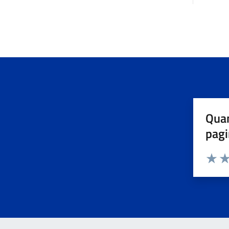
Quan
pagi
Valuta 
Val