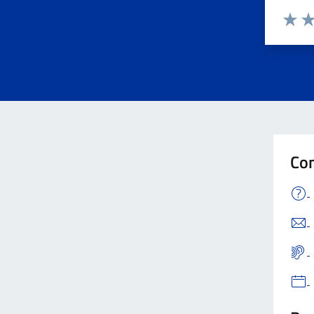
Valuta 
Val
Con