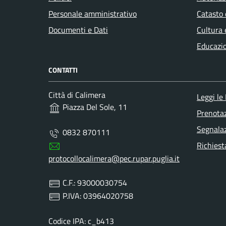
Personale amministrativo
Catasto 
Documenti e Dati
Cultura 
Educazi
CONTATTI
Città di Calimera
Leggi le
Piazza Del Sole, 11
Prenota
Segnalaz
0832 870111
Richiest
protocollocalimera@pec.rupar.puglia.it
C.F.: 93000030754
P.IVA: 03964020758
Codice IPA: c_b413