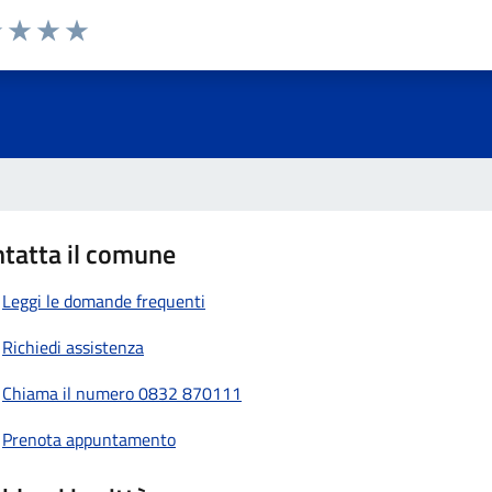
1 stelle su 5
uta 2 stelle su 5
Valuta 3 stelle su 5
Valuta 4 stelle su 5
Valuta 5 stelle su 5
tatta il comune
Leggi le domande frequenti
Richiedi assistenza
Chiama il numero 0832 870111
Prenota appuntamento