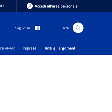
nte
Accedi all'area personale
Seguici su:
Cerca
ure PNRR
Imprese
Tutti gli argomenti...