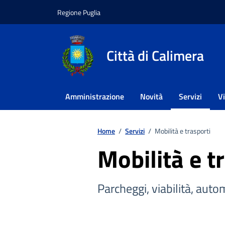
Vai ai contenuti
Vai al footer
Regione Puglia
Città di Calimera
Amministrazione
Novità
Servizi
V
Home
/
Servizi
/
Mobilità e trasporti
Mobilità e t
Parcheggi, viabilità, auto