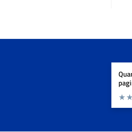
Quan
pagi
Valuta 
Val