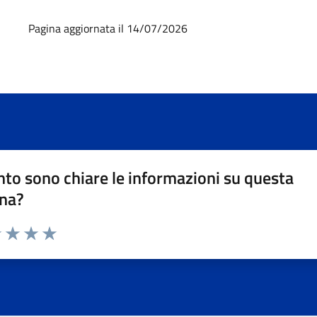
Pagina aggiornata il 14/07/2026
to sono chiare le informazioni su questa
na?
1 stelle su 5
uta 2 stelle su 5
Valuta 3 stelle su 5
Valuta 4 stelle su 5
Valuta 5 stelle su 5