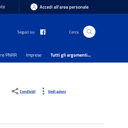
nte
Accedi all'area personale
Seguici su:
Cerca
ure PNRR
Imprese
Tutti gli argomenti...
Condividi
Vedi azioni