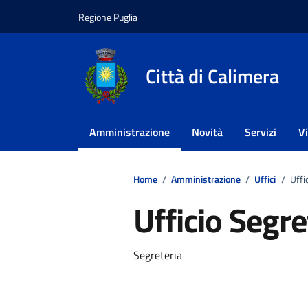
Vai ai contenuti
Vai al footer
Regione Puglia
Città di Calimera
Amministrazione
Novità
Servizi
V
Home
/
Amministrazione
/
Uffici
/
Uffi
Ufficio Segre
Segreteria