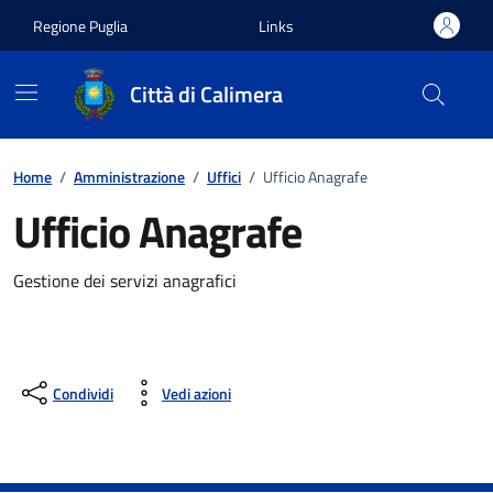
Vai ai contenuti
Vai al footer
Regione Puglia
Links
Città di Calimera
Home
/
Amministrazione
/
Uffici
/
Ufficio Anagrafe
Ufficio Anagrafe
Gestione dei servizi anagrafici
Condividi
Vedi azioni