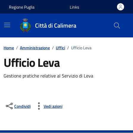
Vai ai contenuti
Vai al footer
Regione Puglia
Links
Città di Calimera
Home
/
Amministrazione
/
Uffici
/
Ufficio Leva
Ufficio Leva
Gestione pratiche relative al Servizio di Leva
Condividi
Vedi azioni