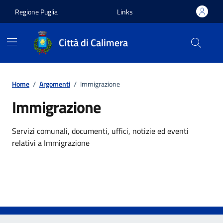
Vai ai contenuti
Vai al footer
Regione Puglia
Links
Città di Calimera
Home
/
Argomenti
/
Immigrazione
Immigrazione
Dettagli dell'argomento
Servizi comunali, documenti, uffici, notizie ed eventi
relativi a Immigrazione