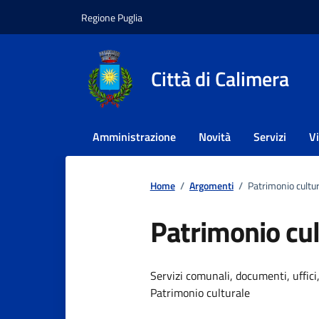
Vai ai contenuti
Vai al footer
Regione Puglia
Città di Calimera
Amministrazione
Novità
Servizi
V
Home
/
Argomenti
/
Patrimonio cultu
Patrimonio cul
Dettagli dell
Servizi comunali, documenti, uffici,
Patrimonio culturale