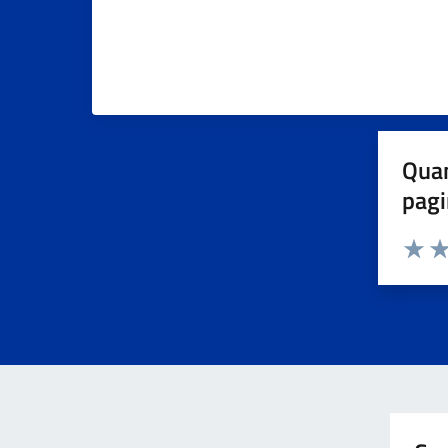
Quan
pagi
Valuta 
Val