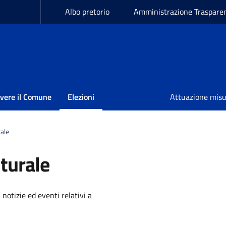
Albo pretorio
Amministrazione Traspare
ivere il Comune
Elezioni
Attuazione mis
rale
turale
'argomento
 notizie ed eventi relativi a