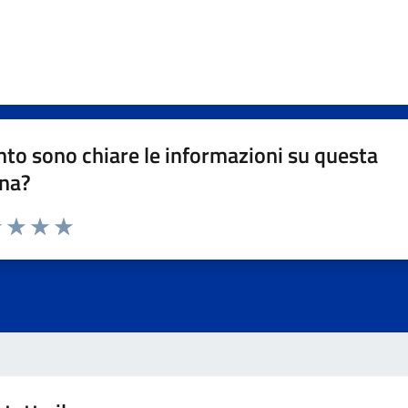
to sono chiare le informazioni su questa
na?
1 stelle su 5
uta 2 stelle su 5
Valuta 3 stelle su 5
Valuta 4 stelle su 5
Valuta 5 stelle su 5