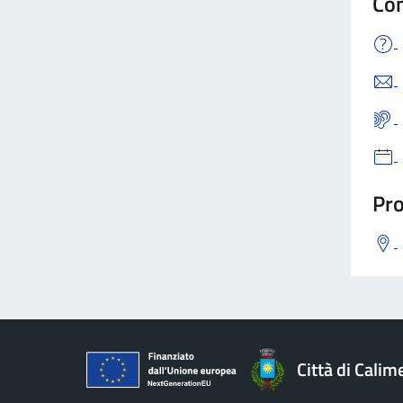
Con
Pro
Città di Calim