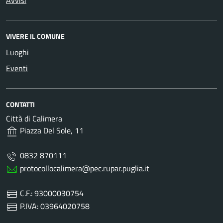
Avvisi
VIVERE IL COMUNE
Luoghi
Eventi
CONTATTI
Città di Calimera
Piazza Del Sole, 11
0832 870111
protocollocalimera@pec.rupar.puglia.it
C.F.: 93000030754
P.IVA: 03964020758