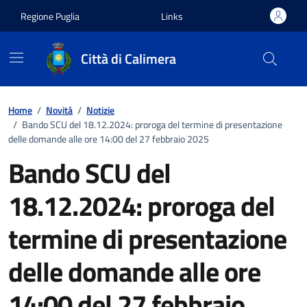
Vai ai contenuti
Vai al footer
Regione Puglia
Links
Città di Calimera
Home
/
Novità
/
Notizie
/
Bando SCU del 18.12.2024: proroga del termine di presentazione
delle domande alle ore 14:00 del 27 febbraio 2025
Bando SCU del
18.12.2024: proroga del
termine di presentazione
delle domande alle ore
14:00 del 27 febbraio