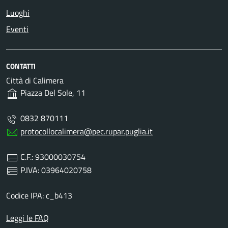
Luoghi
Eventi
CONTATTI
Città di Calimera
Piazza Del Sole, 11
0832 870111
protocollocalimera@pec.rupar.puglia.it
C.F.: 93000030754
P.IVA: 03964020758
Codice IPA: c_b413
Leggi le FAQ