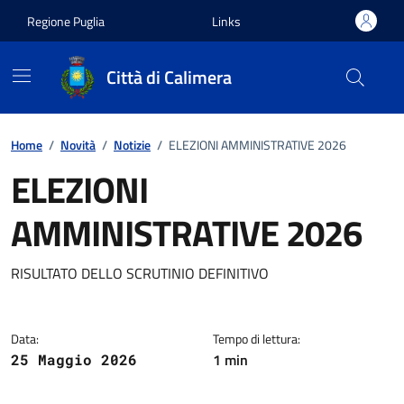
Vai ai contenuti
Vai al footer
Regione Puglia
Links
Città di Calimera
Home
/
Novità
/
Notizie
/
ELEZIONI AMMINISTRATIVE 2026
ELEZIONI
AMMINISTRATIVE 2026
Dettagli della notizia
RISULTATO DELLO SCRUTINIO DEFINITIVO
Data:
Tempo di lettura:
1 min
25 Maggio 2026