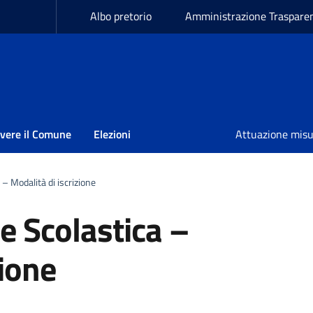
Albo pretorio
Amministrazione Traspare
ivere il Comune
Elezioni
Attuazione mis
 – Modalità di iscrizione
e Scolastica –
zione
a