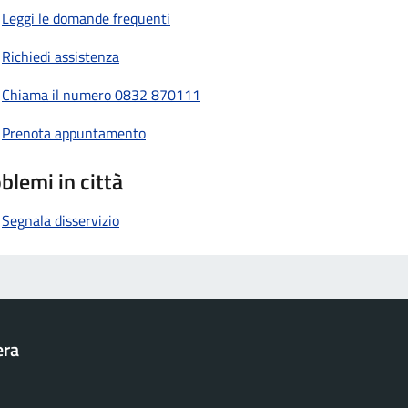
Leggi le domande frequenti
Richiedi assistenza
Chiama il numero 0832 870111
Prenota appuntamento
blemi in città
Segnala disservizio
era