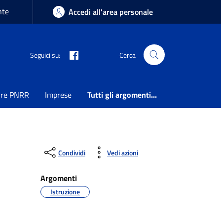
nte
Accedi all'area personale
Seguici su:
Cerca
ure PNRR
Imprese
Tutti gli argomenti...
Condividi
Vedi azioni
Argomenti
Istruzione