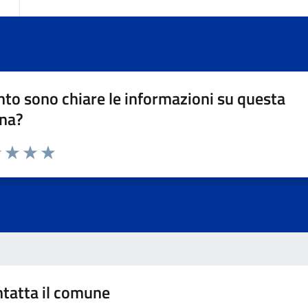
to sono chiare le informazioni su questa
na?
1 stelle su 5
uta 2 stelle su 5
Valuta 3 stelle su 5
Valuta 4 stelle su 5
Valuta 5 stelle su 5
tatta il comune