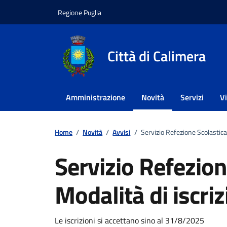
Vai ai contenuti
Vai al footer
Regione Puglia
Città di Calimera
Amministrazione
Novità
Servizi
V
Home
/
Novità
/
Avvisi
/
Servizio Refezione Scolastica
Servizio Refezion
Modalità di iscri
Dettagli della notizi
Le iscrizioni si accettano sino al 31/8/2025