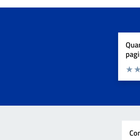
Quan
pagi
Valuta 
Val
Con