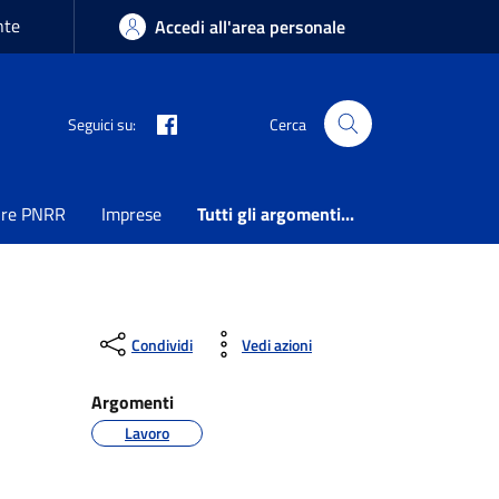
nte
Accedi all'area personale
Seguici su:
Cerca
ure PNRR
Imprese
Tutti gli argomenti...
Condividi
Vedi azioni
Argomenti
Lavoro