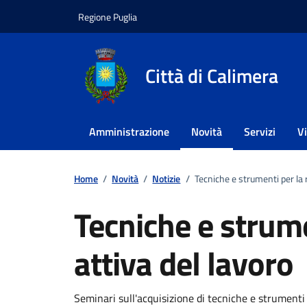
Vai ai contenuti
Vai al footer
Regione Puglia
Città di Calimera
Amministrazione
Novità
Servizi
V
Home
/
Novità
/
Notizie
/
Tecniche e strumenti per la r
Tecniche e strume
attiva del lavoro
Dettagli della notizi
Seminari sull'acquisizione di tecniche e strumenti 