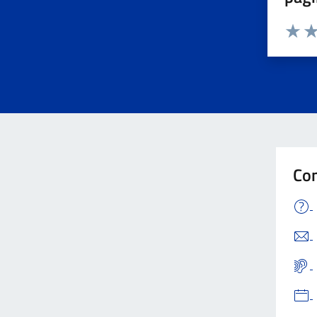
Valuta 
Val
Con