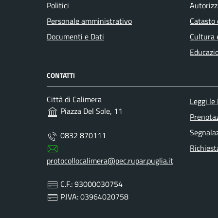
Politici
Autorizz
Personale amministrativo
Catasto 
Documenti e Dati
Cultura 
Educazi
CONTATTI
Città di Calimera
Leggi le
Piazza Del Sole, 11
Prenota
Segnalaz
0832 870111
Richiest
protocollocalimera@pec.rupar.puglia.it
C.F.: 93000030754
P.IVA: 03964020758