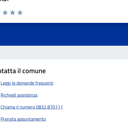
1 stelle su 5
uta 2 stelle su 5
Valuta 3 stelle su 5
Valuta 4 stelle su 5
Valuta 5 stelle su 5
tatta il comune
Leggi le domande frequenti
Richiedi assistenza
Chiama il numero 0832 870111
Prenota appuntamento