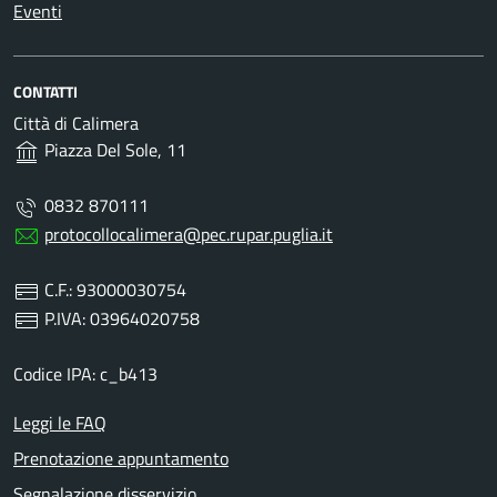
Eventi
CONTATTI
Città di Calimera
Piazza Del Sole, 11
0832 870111
protocollocalimera@pec.rupar.puglia.it
C.F.: 93000030754
P.IVA: 03964020758
Codice IPA: c_b413
Leggi le FAQ
Prenotazione appuntamento
Segnalazione disservizio