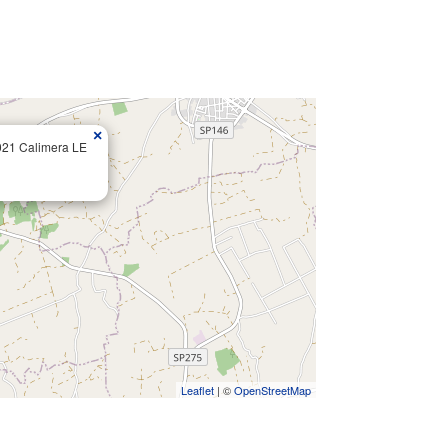
×
021 Calimera LE
Leaflet
| ©
OpenStreetMap