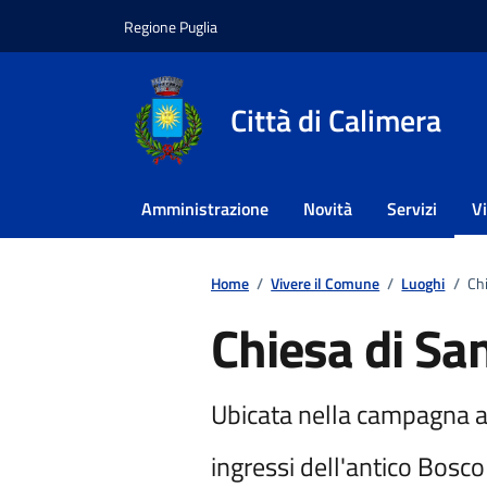
Vai ai contenuti
Vai al footer
Regione Puglia
Città di Calimera
Amministrazione
Novità
Servizi
V
Home
/
Vivere il Comune
/
Luoghi
/
Chi
Chiesa di Sa
Ubicata nella campagna a e
ingressi dell'antico Bosco