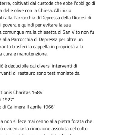
rre, coltivati dal custode che ebbe l'obbligo di
a delle olive con la Chiesa. All'inizio
ti alla Parrocchia di Depressa della Diocesi di
 povera e quindi per evitare la sua
ta comunque ma la chiesetta di San Vito non fu
 alla Parrocchia di Depressa per oltre un
ranto trasferì la cappella in proprietà alla
sua cura e manutenzione.
ò è deducibile dai diversi interventi di
erventi di restauro sono testimoniate da
ctionis Charitas 1684’
ì 1927'
 di Calimera II aprile 1966'
la non si fece mai cenno alla pietra forata che
ò evidenzia: la rimozione assoluta del culto