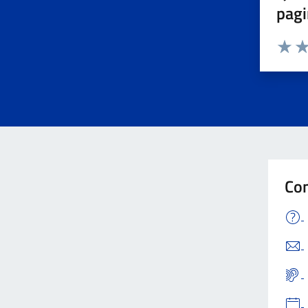
pagi
Valuta 
Val
Con