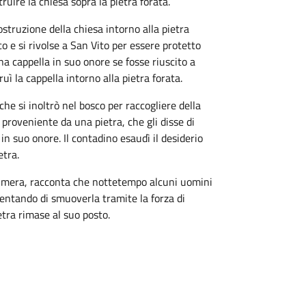
ruire la chiesa sopra la pietra forata.
truzione della chiesa intorno alla pietra
co e si rivolse a San Vito per essere protetto
na cappella in suo onore se fosse riuscito a
truì la cappella intorno alla pietra forata.
he si inoltrò nel bosco per raccogliere della
roveniente da una pietra, che gli disse di
in suo onore. Il contadino esaudì il desiderio
etra.
Calimera, racconta che nottetempo alcuni uomini
 tentando di smuoverla tramite la forza di
ietra rimase al suo posto.