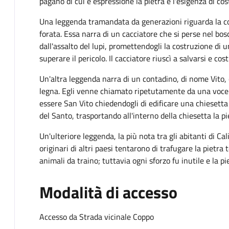
pagano di cui è espressione la pietra e l'esigenza di cost
Una leggenda tramandata da generazioni riguarda la cos
forata. Essa narra di un cacciatore che si perse nel bos
dall'assalto del lupi, promettendogli la costruzione di u
superare il pericolo. Il cacciatore riuscì a salvarsi e cos
Un'altra leggenda narra di un contadino, di nome Vito, c
legna. Egli venne chiamato ripetutamente da una voce p
essere San Vito chiedendogli di edificare una chiesetta 
del Santo, trasportando all'interno della chiesetta la pi
Un'ulteriore leggenda, la più nota tra gli abitanti di 
originari di altri paesi tentarono di trafugare la pietra
animali da traino; tuttavia ogni sforzo fu inutile e la p
Modalità di accesso
Accesso da Strada vicinale Coppo