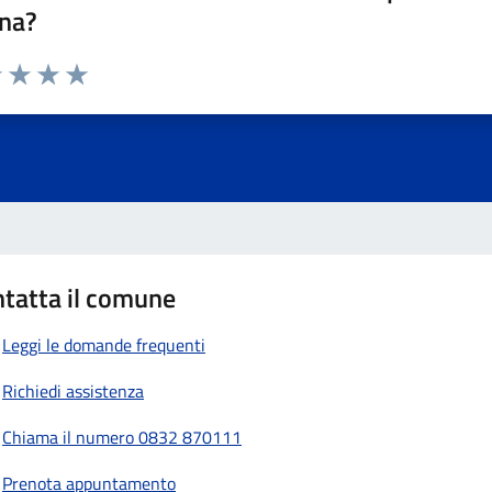
na?
1 stelle su 5
uta 2 stelle su 5
Valuta 3 stelle su 5
Valuta 4 stelle su 5
Valuta 5 stelle su 5
tatta il comune
Leggi le domande frequenti
Richiedi assistenza
Chiama il numero 0832 870111
Prenota appuntamento