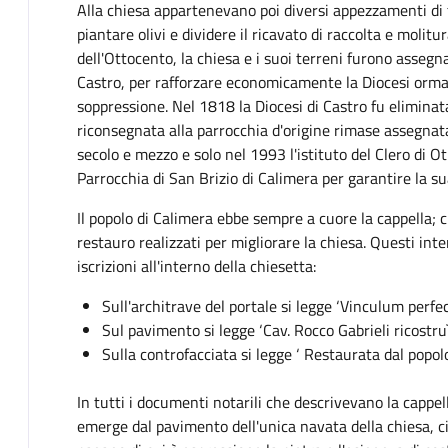
Alla chiesa appartenevano poi diversi appezzamenti di te
piantare olivi e dividere il ricavato di raccolta e molitur
dell'Ottocento, la chiesa e i suoi terreni furono assegna
Castro, per rafforzare economicamente la Diocesi ormai
soppressione. Nel 1818 la Diocesi di Castro fu elimina
riconsegnata alla parrocchia d'origine rimase assegnata
secolo e mezzo e solo nel 1993 l'istituto del Clero di Ot
Parrocchia di San Brizio di Calimera per garantire la 
Il popolo di Calimera ebbe sempre a cuore la cappella; ci
restauro realizzati per migliorare la chiesa. Questi int
iscrizioni all'interno della chiesetta:
Sull'architrave del portale si legge ‘Vinculum perfe
Sul pavimento si legge ‘Cav. Rocco Gabrieli ricostru
Sulla controfacciata si legge ‘ Restaurata dal popolo
In tutti i documenti notarili che descrivevano la cappel
emerge dal pavimento dell'unica navata della chiesa, ci