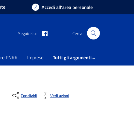
nte
Accedi all'area personale
Seguici su:
Cerca
ure PNRR
Imprese
Tutti gli argomenti...
Condividi
Vedi azioni