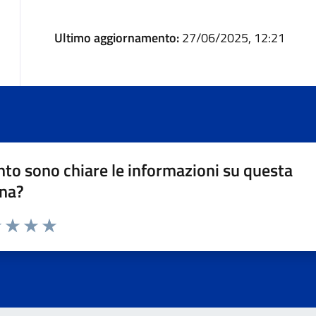
Ultimo aggiornamento:
27/06/2025, 12:21
to sono chiare le informazioni su questa
na?
1 stelle su 5
uta 2 stelle su 5
Valuta 3 stelle su 5
Valuta 4 stelle su 5
Valuta 5 stelle su 5