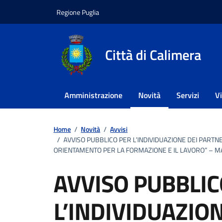
Vai ai contenuti
Vai al footer
Regione Puglia
Città di Calimera
Amministrazione
Novità
Servizi
V
Home
/
Novità
/
Avvisi
/
AVVISO PUBBLICO PER L’INDIVIDUAZIONE DEI PARTN
ORIENTAMENTO PER LA FORMAZIONE E IL LAVORO” – MA
AVVISO PUBBLIC
L’INDIVIDUAZIO