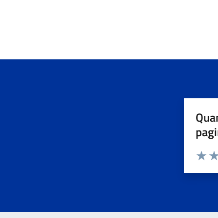
Quan
pagi
Valuta 
Val