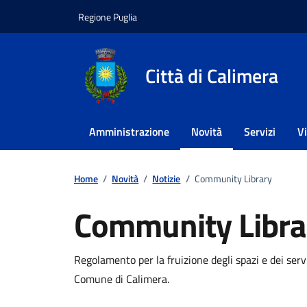
Vai ai contenuti
Vai al footer
Regione Puglia
Città di Calimera
Amministrazione
Novità
Servizi
V
Home
/
Novità
/
Notizie
/
Community Library
Community Libra
Dettagli della notizi
Regolamento per la fruizione degli spazi e dei 
Comune di Calimera.