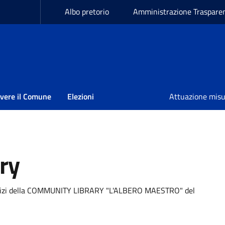
Albo pretorio
Amministrazione Traspare
ivere il Comune
Elezioni
Attuazione mis
ry
a
servizi della COMMUNITY LIBRARY "L'ALBERO MAESTRO" del