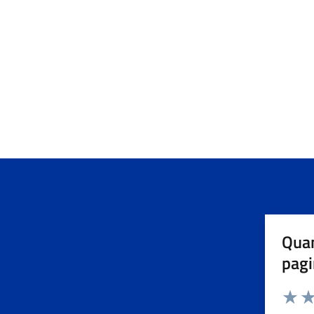
Quan
pagi
Valuta 
Val