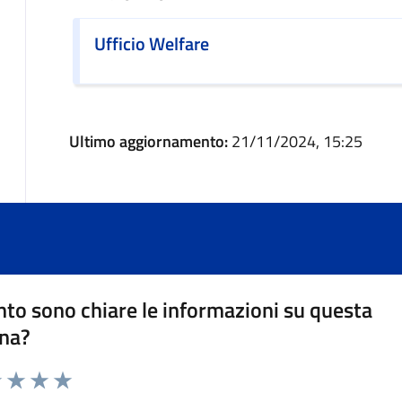
Ufficio Welfare
Ultimo aggiornamento:
21/11/2024, 15:25
to sono chiare le informazioni su questa
na?
1 stelle su 5
uta 2 stelle su 5
Valuta 3 stelle su 5
Valuta 4 stelle su 5
Valuta 5 stelle su 5