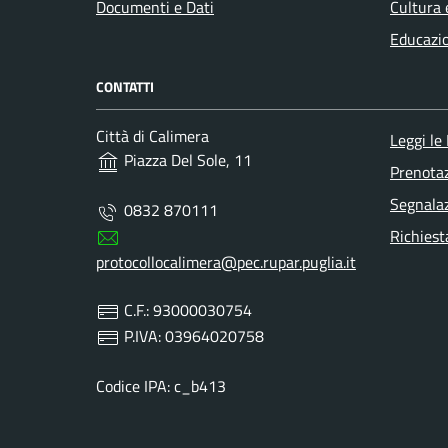
Documenti e Dati
Cultura 
Educazi
CONTATTI
Città di Calimera
Leggi le
Piazza Del Sole, 11
Prenota
Segnalaz
0832 870111
Richiest
protocollocalimera@pec.rupar.puglia.it
C.F.: 93000030754
P.IVA: 03964020758
Codice IPA: c_b413