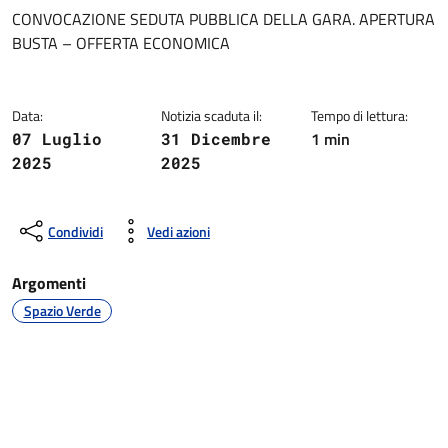
Dettagli della notizia
CONVOCAZIONE SEDUTA PUBBLICA DELLA GARA. APERTURA
BUSTA – OFFERTA ECONOMICA
Data:
Notizia scaduta il:
Tempo di lettura:
1 min
07 Luglio
31 Dicembre
2025
2025
Condividi
Vedi azioni
Argomenti
Spazio Verde