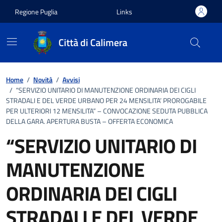
Vai ai contenuti
Vai al footer
Regione Puglia
Links
Città di Calimera
Home
/
Novità
/
Avvisi
/
“SERVIZIO UNITARIO DI MANUTENZIONE ORDINARIA DEI CIGLI
STRADALI E DEL VERDE URBANO PER 24 MENSILITA’ PROROGABILE
PER ULTERIORI 12 MENSILITA” – CONVOCAZIONE SEDUTA PUBBLICA
DELLA GARA. APERTURA BUSTA – OFFERTA ECONOMICA
“SERVIZIO UNITARIO DI
MANUTENZIONE
ORDINARIA DEI CIGLI
STRADALI E DEL VERDE