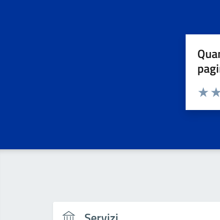
Quan
pagi
Valuta 
Val
Servizi