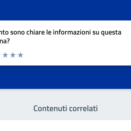
to sono chiare le informazioni su questa
na?
1 stelle su 5
uta 2 stelle su 5
Valuta 3 stelle su 5
Valuta 4 stelle su 5
Valuta 5 stelle su 5
Contenuti correlati