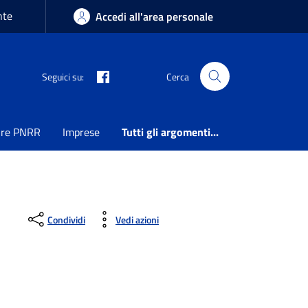
nte
Accedi all'area personale
Seguici su:
Cerca
ure PNRR
Imprese
Tutti gli argomenti...
Condividi
Vedi azioni