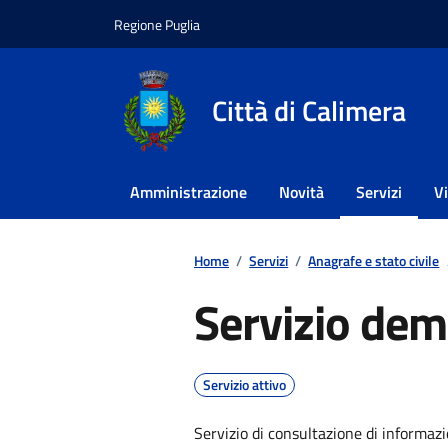
Vai ai contenuti
Vai al footer
Regione Puglia
Città di Calimera
Amministrazione
Novità
Servizi
V
Home
/
Servizi
/
Anagrafe e stato civile
Servizio dem
Servizio attivo
Servizio di consultazione di informaz