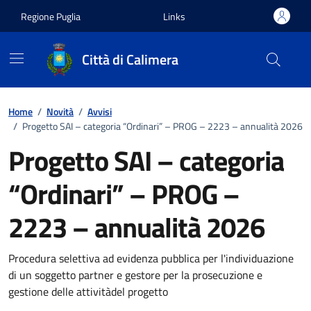
Vai ai contenuti
Vai al footer
Regione Puglia
Links
Città di Calimera
Home
/
Novità
/
Avvisi
/
Progetto SAI – categoria “Ordinari” – PROG – 2223 – annualità 2026
Progetto SAI – categoria
“Ordinari” – PROG –
2223 – annualità 2026
Dettagli della notizia
Procedura selettiva ad evidenza pubblica per l'individuazione
di un soggetto partner e gestore per la prosecuzione e
gestione delle attivitàdel progetto