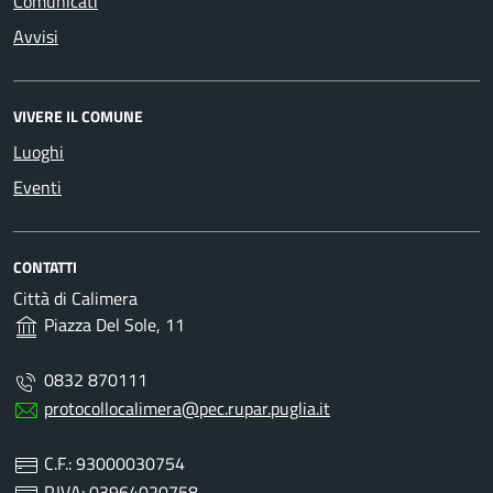
Comunicati
Avvisi
VIVERE IL COMUNE
Luoghi
Eventi
CONTATTI
Città di Calimera
Piazza Del Sole, 11
0832 870111
protocollocalimera@pec.rupar.puglia.it
C.F.: 93000030754
P.IVA: 03964020758