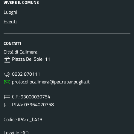
VIVERE IL COMUNE
Luoghi
Eventi
CONTATTI
Città di Calimera
Piazza Del Sole, 11
0832 870111
protocollocalimera@pec.rupar.puglia.it
C.F.: 93000030754
P.IVA: 03964020758
Codice IPA: c_b413
Leggi le FAQ